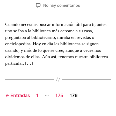
de
de
en
No hay comentarios
la
la
El
entrada
entrada
proceso
de
Cuando necesitas buscar información útil para ti, antes
buscar
uno se iba a la biblioteca más cercana a su casa,
información
preguntaba al bibliotecario, miraba en revistas o
útil
enciclopedias. Hoy en día las bibliotecas se siguen
usando, y más de lo que se cree, aunque a veces nos
olvidemos de ellas. Aún así, tenemos nuestra biblioteca
particular, […]
Navegación
…
←
Entradas
1
175
176
de
entradas