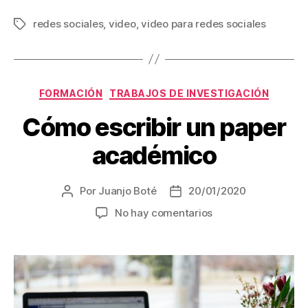
redes sociales
,
video
,
video para redes sociales
Etiquetas
Categorías
FORMACIÓN
TRABAJOS DE INVESTIGACIÓN
Cómo escribir un paper
académico
Por
Juanjo Boté
20/01/2020
Autor
Fecha
de
de
en
No hay comentarios
la
la
Cómo
entrada
entrada
escribir
un
paper
académico