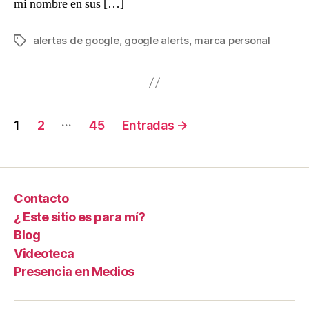
mi nombre en sus […]
alertas de google
,
google alerts
,
marca personal
Etiquetas
Navegación
…
1
2
45
Entradas
→
de
entradas
Contacto
¿ Este sitio es para mí?
Blog
Videoteca
Presencia en Medios