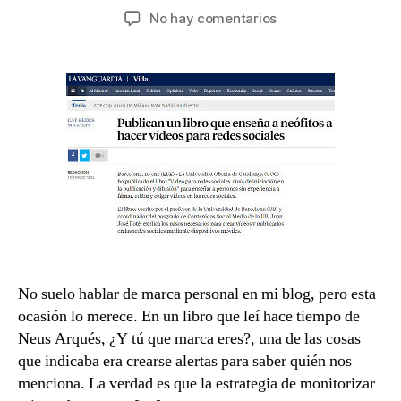
de
de
en
No hay comentarios
la
la
Alertas
entrada
entrada
de
Google
en
tu
marca
personal
No suelo hablar de marca personal en mi blog, pero esta
ocasión lo merece. En un libro que leí hace tiempo de
Neus Arqués, ¿Y tú que marca eres?, una de las cosas
que indicaba era crearse alertas para saber quién nos
menciona. La verdad es que la estrategia de monitorizar