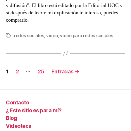
y difusión”. El libro está editado por la Editorial UOC y
si después de leerte mi explicación te interesa, puedes
comprarlo.
redes sociales
,
video
,
video para redes sociales
Etiquetas
Navegación
…
1
2
25
Entradas
→
de
entradas
Contacto
¿ Este sitio es para mí?
Blog
Videoteca