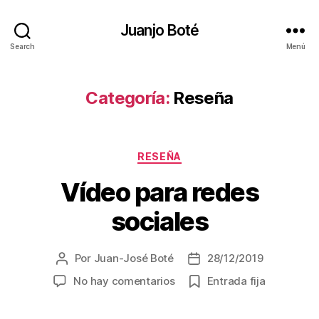
Juanjo Boté
Search
Menú
Categoría:
Reseña
Categorías
RESEÑA
Vídeo para redes
sociales
Por
Juan-José Boté
28/12/2019
Autor
Fecha
de
de
en
No hay comentarios
Entrada fija
la
la
Vídeo
entrada
entrada
para