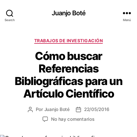
Juanjo Boté
Search
Menú
Categorías
TRABAJOS DE INVESTIGACIÓN
Cómo buscar
Referencias
Bibliográficas para un
Artículo Científico
Por
Juanjo Boté
22/05/2016
Autor
Fecha
de
de
en
No hay comentarios
la
la
Cómo
entrada
entrada
buscar