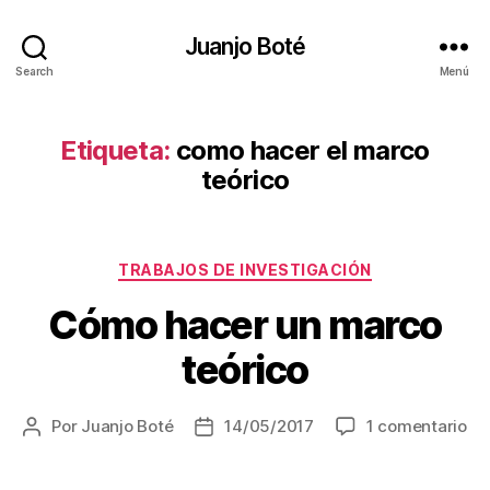
Juanjo Boté
Search
Menú
Etiqueta:
como hacer el marco
teórico
Categorías
TRABAJOS DE INVESTIGACIÓN
Cómo hacer un marco
teórico
en
Por
Juanjo Boté
14/05/2017
1 comentario
Autor
Fecha
Có
de
de
ha
la
la