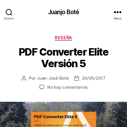
Juanjo Boté
Search
Menú
Categorías
RESEÑA
PDF Converter Elite
Versión 5
Por
Juan-José Boté
24/05/2017
Autor
Fecha
de
de
en
No hay comentarios
la
la
PDF
entrada
entrada
Converter
Elite
Versión
5