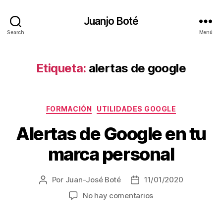
Juanjo Boté
Search
Menú
Etiqueta:
alertas de google
Categorías
FORMACIÓN
UTILIDADES GOOGLE
Alertas de Google en tu
marca personal
Por
Juan-José Boté
11/01/2020
Autor
Fecha
de
de
en
No hay comentarios
la
la
Alertas
entrada
entrada
de