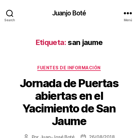
Juanjo Boté
Search
Menú
Etiqueta:
san jaume
Categorías
FUENTES DE INFORMACIÓN
Jornada de Puertas
abiertas en el
Yacimiento de San
Jaume
Por
Juan-José Boté
26/08/2018
Autor
Fecha