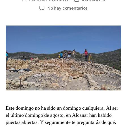
de
de
en
No hay comentarios
la
la
Jornada
entrada
entrada
de
Puertas
abiertas
en
el
Yacimiento
de
San
Jaume
Este domingo no ha sido un domingo cualquiera. Al ser
el último domingo de agosto, en Alcanar han habido
puertas abiertas. Y seguramente te preguntarás de qué.